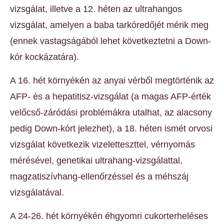
vizsgálat, illetve a 12. héten az ultrahangos
vizsgálat, amelyen a baba tarkóredőjét mérik meg
(ennek vastagságából lehet következtetni a Down-
kór kockázatára).
A 16. hét környékén az anyai vérből megtörténik az
AFP- és a hepatitisz-vizsgálat (a magas AFP-érték
velőcső-záródási problémákra utalhat, az alacsony
pedig Down-kórt jelezhet), a 18. héten ismét orvosi
vizsgálat következik vizeletteszttel, vérnyomás
mérésével, genetikai ultrahang-vizsgálattal,
magzatiszívhang-ellenőrzéssel és a méhszáj
vizsgálatával.
A 24-26. hét környékén éhgyomri cukorterheléses