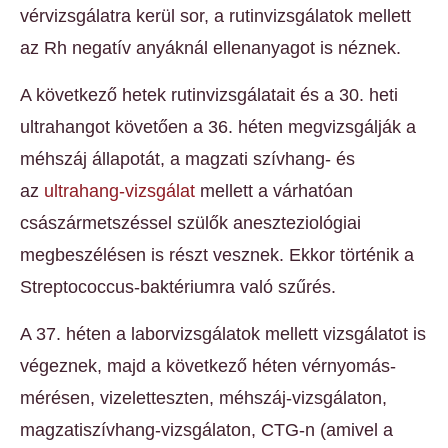
vérvizsgálatra kerül sor, a rutinvizsgálatok mellett
az Rh negatív anyáknál ellenanyagot is néznek.
A következő hetek rutinvizsgálatait és a 30. heti
ultrahangot követően a 36. héten megvizsgálják a
méhszáj állapotát, a magzati szívhang- és
az
ultrahang-vizsgálat
mellett a várhatóan
császármetszéssel szülők aneszteziológiai
megbeszélésen is részt vesznek. Ekkor történik a
Streptococcus-baktériumra való szűrés.
A 37. héten a laborvizsgálatok mellett vizsgálatot is
végeznek, majd a következő héten vérnyomás-
mérésen, vizeletteszten, méhszáj-vizsgálaton,
magzatiszívhang-vizsgálaton, CTG-n (amivel a