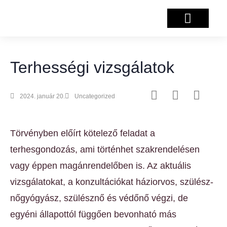
Salzburg projekt
Terhességi vizsgálatok
2024. január 20.
Uncategorized
Törvényben előírt kötelező feladat a
terhesgondozás, ami történhet szakrendelésen
vagy éppen magánrendelőben is. Az aktuális
vizsgálatokat, a konzultációkat háziorvos, szülész-
nőgyógyász, szülésznő és védőnő végzi, de
egyéni állapottól függően bevonható más