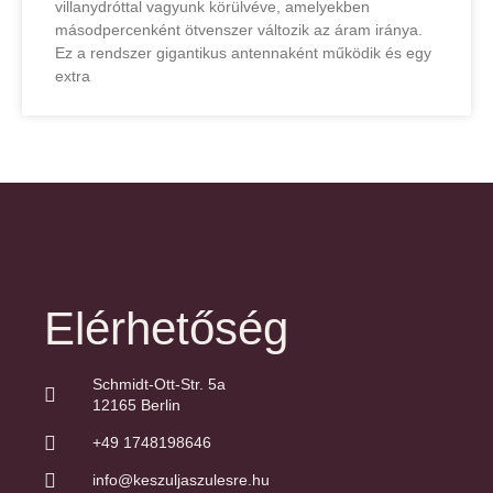
villanydróttal vagyunk körülvéve, amelyekben
másodpercenként ötvenszer változik az áram iránya.
Ez a rendszer gigantikus antennaként működik és egy
extra
Elérhetőség
Schmidt-Ott-Str. 5a
12165 Berlin
+49 1748198646
info@keszuljaszulesre.hu