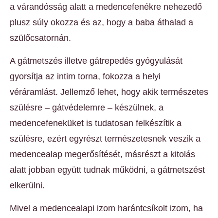
a várandósság alatt a medencefenékre nehezedő
plusz súly okozza és az, hogy a baba áthalad a
szülőcsatornán.
A gátmetszés illetve gátrepedés gyógyulását
gyorsítja az intim torna, fokozza a helyi
véráramlást. Jellemző lehet, hogy akik természetes
szülésre – gátvédelemre – készülnek, a
medencefeneküket is tudatosan felkészítik a
szülésre, ezért egyrészt természetesnek veszik a
medencealap megerősítését, másrészt a kitolás
alatt jobban együtt tudnak működni, a gátmetszést
elkerülni.
Mivel a medencealapi izom harántcsíkolt izom, ha