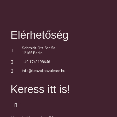
Elérhetőség
Schmidt-Ott-Str. 5a
12165 Berlin
+49 1748198646
info@keszuljaszulesre.hu
Keress itt is!