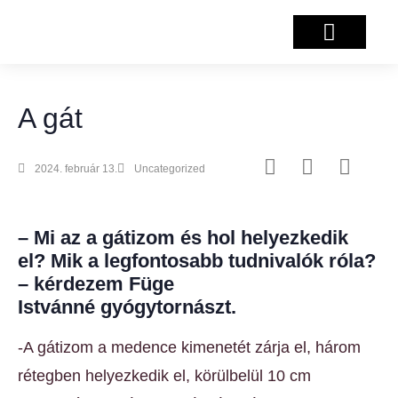
Salzburg projekt
A gát
2024. február 13.
Uncategorized
– Mi az a gátizom és hol helyezkedik
el? Mik a legfontosabb tudnivalók róla?
– kérdezem Füge
Istvánné gyógytornászt.
-A gátizom a medence kimenetét zárja el, három
rétegben helyezkedik el, körülbelül 10 cm