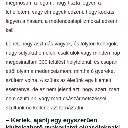
megmosom a fogam, hogy tiszta legyen a
lehelletem, vagy elmegyek edzeni, hogy kockás
legyen a hasam, a medencealapi izmokat edzeni
kell.
Lehet, hogy asztmás vagyok, és folyton köhögök;
nagy súlyokat emelek; csak ülök vagy minden nap
megcsináltam 300 felülést helytelenül, és csupán
ettől olyan a medenceizmom, mintha 6 gyereket
szültem volna. A szülés az életünk egy kiemelt
eseménye, de ez nem jelenti azt, hogy azért, mert
nem szültünk, vagy mert császármetszéssel
szültünk ne kellene azt tornáztatni.
– Kérlek, ajánlj egy egyszerűen
kivitelezhető gyakorlatot olvasóinknak!