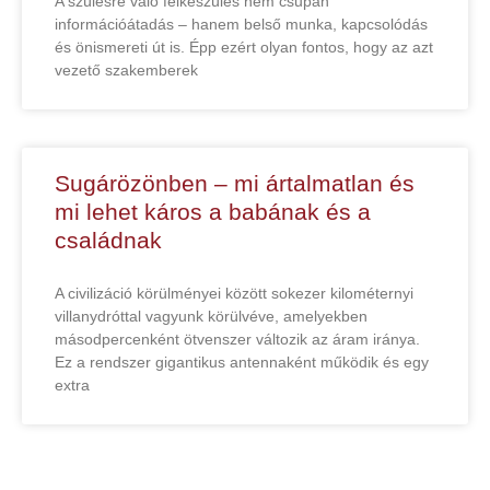
A szülésre való felkészülés nem csupán
információátadás – hanem belső munka, kapcsolódás
és önismereti út is. Épp ezért olyan fontos, hogy az azt
vezető szakemberek
Sugárözönben – mi ártalmatlan és
mi lehet káros a babának és a
családnak
A civilizáció körülményei között sokezer kilométernyi
villanydróttal vagyunk körülvéve, amelyekben
másodpercenként ötvenszer változik az áram iránya.
Ez a rendszer gigantikus antennaként működik és egy
extra