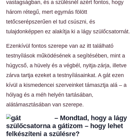
vastagságban, és a szülésnél azért fontos, hogy
három rétegű, mert egymás fölött
tetőcserépszerűen el tud csúszni, és
tulajdonképpen ez alakítja ki a lágy szülőcsatornát.
Ezenkívül fontos szerepe van az itt található
testnyílások működésének a segítésében, mint a
húgycső, a hüvely és a végbél, nyitja-zárja, illetve
zárva tartja ezeket a testnyílásainkat. A gát ezen
kívül a kismedencei szerveinket támasztja alá – a
hólyag és a méh helyén tartásában,
alátámasztásában van szerepe.
– Mondtad, hogy a lágy
szülőcsatorna a gátizom – hogy lehet
felkészíteni a szülésre?