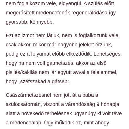
nem foglalkozom vele, elgyengül. A szülés előtt
megerősített medencefenék regenerálódása így
gyorsabb, könnyebb.
Ezt az izmot nem látjuk, nem is foglalkozunk vele,
csak akkor, mikor már nagyobb jeleket érzünk,
pedig ez a folyamat előbb elkezdődik. Lehetséges,
hogy ha nem volt gátmetszés, akkor az első
pisilés/kakilás nem jár együtt avval a félelemmel,
hogy „szétszakad a gátseb”.
Császármetszésnél nem jött át a baba a
szülőcsatornán, viszont a várandósság 9 hónapja
alatt a növekedő terhelésnek ugyanúgy ki volt téve
a medencealap. Úgy működik ez, mint ahogy