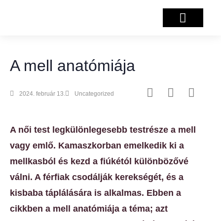
Salzburg projekt
A mell anatómiája
2024. február 13.
Uncategorized
A női test legkülönlegesebb testrésze a mell
vagy emlő. Kamaszkorban emelkedik ki a
mellkasból és kezd a fiúkétól különbözővé
válni. A férfiak csodálják kerekségét, és a
kisbaba táplálására is alkalmas. Ebben a
cikkben a mell anatómiája a téma; azt