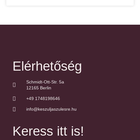
Elérhetőség
Schmidt-Ott-Str. 5a
12165 Berlin
+49 1748198646
info@keszuljaszulesre.hu
Keress itt is!