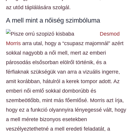
az utód táplálására szolgál.
A mell mint a nőiség szimbóluma
Desmod
Morris
arra utal, hogy a “csupasz majomnál” azért
sokkal nagyobb a női mell, mert az emberi
párosodás elsősorban elölről történik, és a
férfiaknak szükségük van arra a vizuális ingerre,
amit korábban, hátulról a kerek tompor adott. Az
emberi női emlő sokkal domborúbb és
szembeötlőbb, mint más főemlősé. Morris azt írja,
hogy ez a funkció olyannyira lényegessé vált, hogy
a mell mérete bizonyos esetekben
veszélyeztethetné a mell eredeti feladatát, a