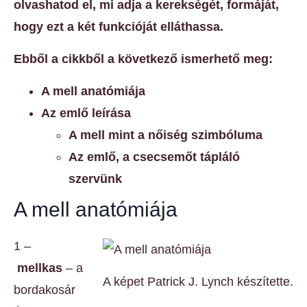
olvashatod el, mi adja a kerekségét, formáját,
hogy ezt a két funkcióját elláthassa.
Ebből a cikkből a következő ismerhető meg:
A mell anatómiája
Az emlő leírása
A mell mint a nőiség szimbóluma
Az emlő, a csecsemőt tápláló
szervünk
A mell anatómiája
1 –
mellkas
– a
A képet Patrick J. Lynch készítette.
bordakosár