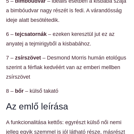
5 –
bimbóudvar
– ideális esetben a kisbaba szája
a bimbóudvar nagy részét is fedi. A várandósság
ideje alatt besötétedik.
6 –
tejcsatornák
– ezeken keresztül jut ez az
anyatej a tejmirigyből a kisbabához.
7 –
zsírszövet
– Desmond Morris humán etológus
szerint a férfiak kedvéért van az emberi mellben
zsírszövet
8 –
bőr
– külső takató
Az emlő leírása
A funkcionalitása kettős: egyrészt külső női nemi
jelleg egyik szemmel is jól látható része, másrészt