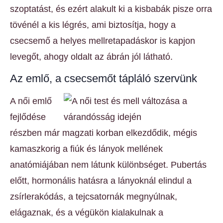
szoptatást, és ezért alakult ki a kisbabák pisze orra
tövénél a kis légrés, ami biztosítja, hogy a
csecsemő a helyes mellretapadáskor is kapjon
levegőt, ahogy oldalt az ábrán jól látható.
Az emlő, a csecsemőt tápláló szervünk
A női emlő
fejlődése
részben már magzati korban elkezdődik, mégis
kamaszkorig a fiúk és lányok mellének
anatómiájában nem látunk különbséget. Pubertás
előtt, hormonális hatásra a lányoknál elindul a
zsírlerakódás, a tejcsatornák megnyúlnak,
elágaznak, és a végükön kialakulnak a