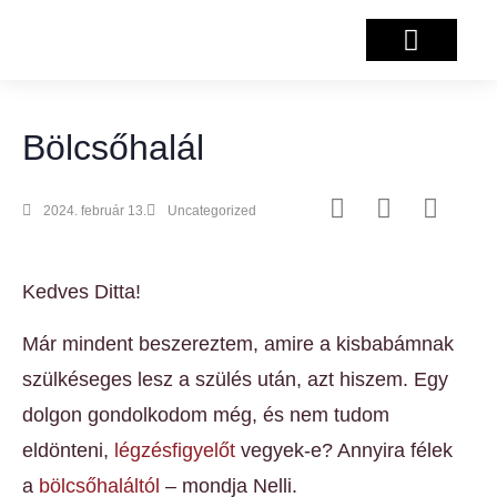
Salzburg projekt
Bölcsőhalál
2024. február 13.
Uncategorized
Kedves Ditta!
Már mindent beszereztem, amire a kisbabámnak
szülkéseges lesz a szülés után, azt hiszem. Egy
dolgon gondolkodom még, és nem tudom
eldönteni,
légzésfigyelőt
vegyek-e? Annyira félek
a
bölcsőhaláltól
– mondja Nelli.