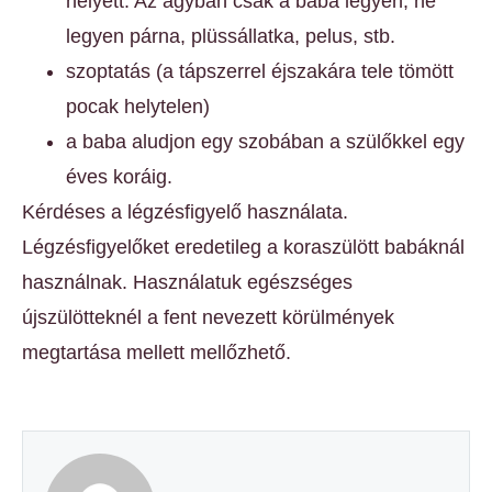
helyett. Az ágyban csak a baba legyen, ne
legyen párna, plüssállatka, pelus, stb.
szoptatás (a tápszerrel éjszakára tele tömött
pocak helytelen)
a baba aludjon egy szobában a szülőkkel egy
éves koráig.
Kérdéses a légzésfigyelő használata.
Légzésfigyelőket eredetileg a koraszülött babáknál
használnak. Használatuk egészséges
újszülötteknél a fent nevezett körülmények
megtartása mellett mellőzhető.