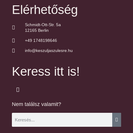
Elérhetőség
Schmidt-Ott-Str. 5a
12165 Berlin
+49 1748198646
info@keszuljaszulesre.hu
Keress itt is!
Nem találsz valamit?