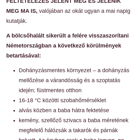
FELTÉTELEZÉS JELENT MEG ÉS JELENIK
MEG MA IS,
valójában az okát ugyan a mai napig
kutatják.
A bölcsőhalált sikerült a felére visszaszorítani
Németországban a következő körülmények
betartásával:
Dohányzásmentes környezet – a dohányzás
mellőzése a várandósság és a szoptatás
idején; füstmentes otthon
16-18 °C közötti szobahőmérséklet
alvás közben a baba hátra fektetése
kemény, szellőző szivacs a baba méretének
megfelelő hálózsák a takarók és párnák