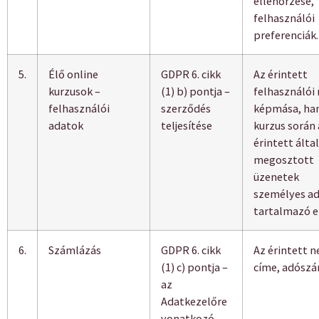
ellenőrzése,
felhasználói
preferenciák.
5.
Élő online
GDPR 6. cikk
Az érintett
kurzusok –
(1) b) pontja –
felhasználói 
felhasználói
szerződés
képmása, han
adatok
teljesítése
kurzus során 
érintett által
megosztott
üzenetek
személyes a
tartalmazó e
6.
Számlázás
GDPR 6. cikk
Az érintett n
(1) c) pontja –
címe, adószá
az
Adatkezelőre
vonatkozó