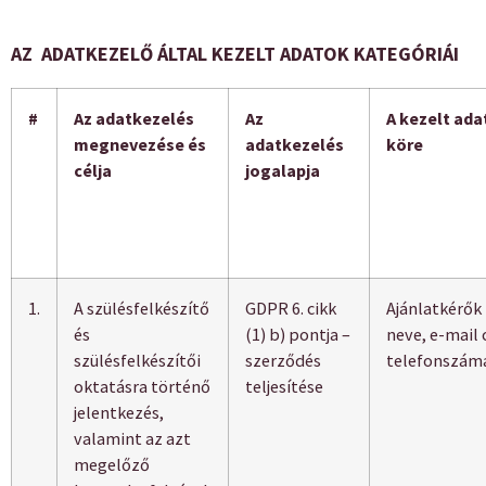
AZ ADATKEZELŐ ÁLTAL KEZELT ADATOK KATEGÓRIÁI
#
Az adatkezelés
Az
A kezelt ada
megnevezése és
adatkezelés
köre
célja
jogalapja
1.
A szülésfelkészítő
GDPR 6. cikk
Ajánlatkérők 
és
(1) b) pontja –
neve, e-mail 
szülésfelkészítői
szerződés
telefonszám
oktatásra történő
teljesítése
jelentkezés,
valamint az azt
megelőző