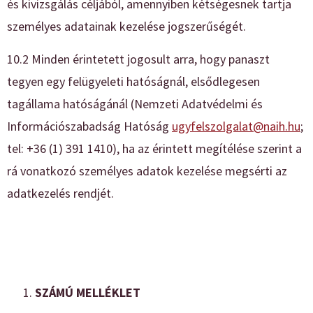
és kivizsgálás céljából, amennyiben kétségesnek tartja
személyes adatainak kezelése jogszerűségét.
10.2 Minden érintetett jogosult arra, hogy panaszt
tegyen egy felügyeleti hatóságnál, elsődlegesen
tagállama hatóságánál (Nemzeti Adatvédelmi és
Információszabadság Hatóság
ugyfelszolgalat@naih.hu
;
tel: +36 (1) 391 1410), ha az érintett megítélése szerint a
rá vonatkozó személyes adatok kezelése megsérti az
adatkezelés rendjét.
SZÁMÚ MELLÉKLET