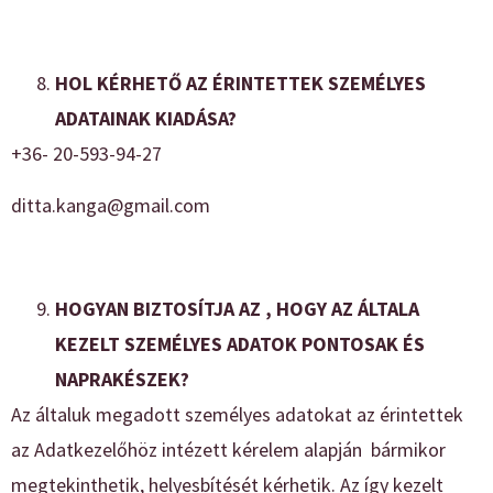
HOL KÉRHETŐ AZ ÉRINTETTEK SZEMÉLYES
ADATAINAK KIADÁSA?
+36- 20-593-94-27
ditta.kanga@gmail.com
HOGYAN BIZTOSÍTJA AZ , HOGY AZ ÁLTALA
KEZELT SZEMÉLYES ADATOK PONTOSAK ÉS
NAPRAKÉSZEK?
Az általuk megadott személyes adatokat az érintettek
az Adatkezelőhöz intézett kérelem alapján bármikor
megtekinthetik, helyesbítését kérhetik. Az így kezelt