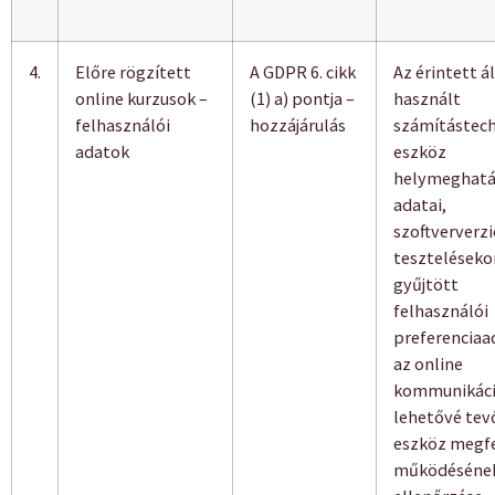
4.
Előre rögzített
A GDPR 6. cikk
Az érintett á
online kurzusok –
(1) a) pontja –
használt
felhasználói
hozzájárulás
számítástech
adatok
eszköz
helymeghatá
adatai,
szoftververz
teszteléseko
gyűjtött
felhasználói
preferenciaa
az online
kommunikác
lehetővé tev
eszköz megf
működéséne