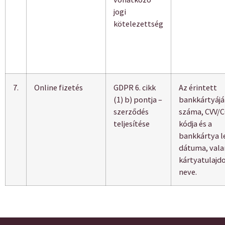
jogi
kötelezettség
7.
Online fizetés
GDPR 6. cikk
Az érintett
(1) b) pontja –
bankkártyáj
szerződés
száma, CVV/
teljesítése
kódja és a
bankkártya le
dátuma, vala
kártyatulajd
neve.