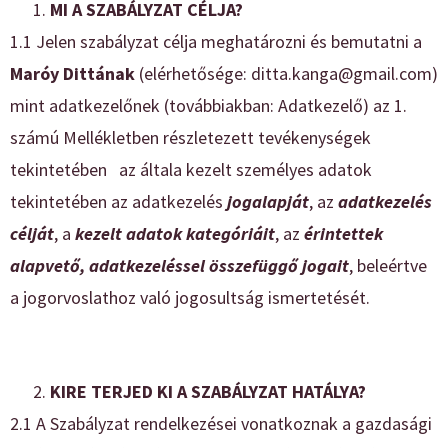
MI A SZABÁLYZAT CÉLJA?
1.1 Jelen szabályzat célja meghatározni és bemutatni a
Maróy Dittának
(elérhetősége: ditta.kanga@gmail.com)
mint adatkezelőnek (továbbiakban: Adatkezelő) az 1.
számú Mellékletben részletezett tevékenységek
tekintetében az általa kezelt személyes adatok
tekintetében az adatkezelés
jogalapját
, az
adatkezelés
célját
, a
kezelt adatok kategóriáit
, az
érintettek
alapvető, adatkezeléssel összefüggő jogait
, beleértve
a jogorvoslathoz való jogosultság ismertetését.
KIRE TERJED KI A SZABÁLYZAT HATÁLYA?
2.1 A Szabályzat rendelkezései vonatkoznak a gazdasági