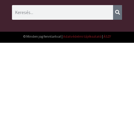
© Minden jog fenntartva! |
Adatvédelmi tájékoztató
|
ÁSZF