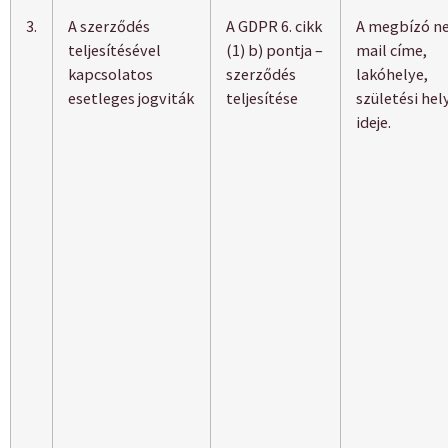
3.
A szerződés
A GDPR 6. cikk
A megbízó ne
teljesítésével
(1) b) pontja –
mail címe,
kapcsolatos
szerződés
lakóhelye,
esetleges jogviták
teljesítése
születési hel
ideje.