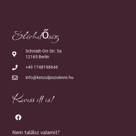
Elérhetőség
Schmidt-Ott-Str. 5a
12165 Berlin
+49 1748198646
info@keszuljaszulesre.hu
Keress itt is!
Nem találsz valamit?