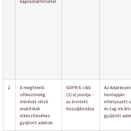
kapcsolatfelvétel.
2.
A megfelelő
GDPR 6. cikk
Az Adatkezel
célközönség
(1) a) pontja –
honlapján
elérését célzó
az érintett
elhelyezett s
analitikák
hozzájárulása
és tag-ek ált
elkészítéséhez
gyűjtött ada
gyűjtött adatok.