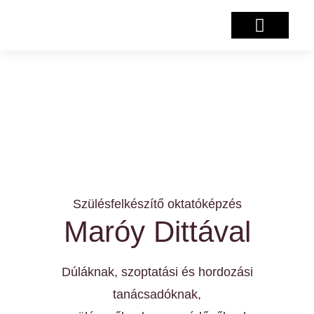
Salzburg projekt
Szülésfelkészítő oktatóképzés
Maróy Dittával
Dúláknak, szoptatási és hordozási
tanácsadóknak,