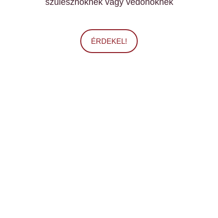
szülésznőknek vagy védőnőknek
ÉRDEKEL!