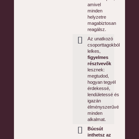
amivel
minden
helyzetre
magabiztosan
reagálsz.
Az unatkozó
csoporttagokból
lelkes,
figyelmes
résztvevők
lesznek:
megtudod,
hogyan tegyél
érdekessé,
lendületessé és
igazán
élményszerűvé
minden
alkalmat.
Búcsút
inthetsz az