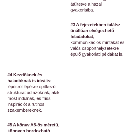
átültetve a hazai
gyakorlatba.
#3 A fejezetekben találsz
önállóan elvégezhető
feladatokat
,
kommunikációs mintákat és
valós csoporthelyzetekre
épülő gyakorlati példákat is.
#4 Kezdőknek és
haladóknak is ideális:
lépésről lépésre építkező
struktúrát ad azoknak, akik
most indulnak, és friss
inspirációt a rutinos
szakembereknek.
#5 A könyv A5-ös méretű,
könnyen hordozható,