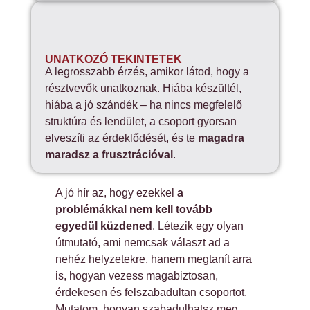
UNATKOZÓ TEKINTETEK
A legrosszabb érzés, amikor látod, hogy a
résztvevők unatkoznak. Hiába készültél,
hiába a jó szándék – ha nincs megfelelő
struktúra és lendület, a csoport gyorsan
elveszíti az érdeklődését, és te
magadra
maradsz a frusztrációval
.
A jó hír az, hogy ezekkel
a
problémákkal nem kell tovább
egyedül küzdened
. Létezik egy olyan
útmutató, ami nemcsak választ ad a
nehéz helyzetekre, hanem megtanít arra
is, hogyan vezess magabiztosan,
érdekesen és felszabadultan csoportot.
Mutatom, hogyan szabadulhatsz meg