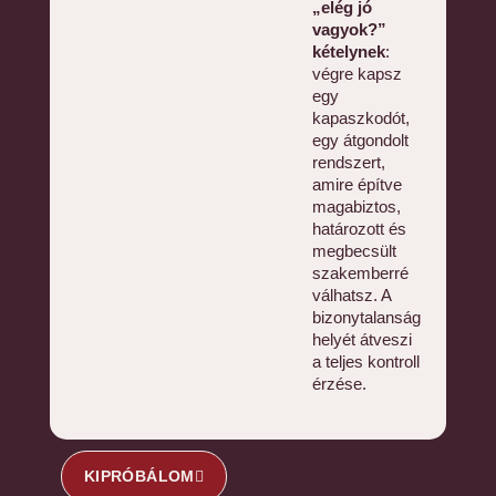
„elég jó
vagyok?”
kételynek
:
végre kapsz
egy
kapaszkodót,
egy átgondolt
rendszert,
amire építve
magabiztos,
határozott és
megbecsült
szakemberré
válhatsz. A
bizonytalanság
helyét átveszi
a teljes kontroll
érzése.
KIPRÓBÁLOM