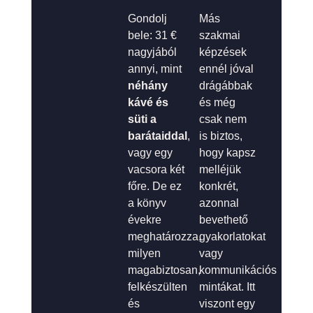
Gondolj
Más
bele: 31 €
szakmai
nagyjából
képzések
annyi, mint
ennél jóval
néhány
drágábbak
kávé és
és még
süti a
csak nem
barátaiddal
,
is biztos,
vagy egy
hogy kapsz
vacsora két
melléjük
főre. De ez
konkrét,
a könyv
azonnal
évekre
bevethető
meghatározza,
gyakorlatokat
milyen
vagy
magabiztosan,
kommunikációs
felkészülten
mintákat. Itt
és
viszont egy