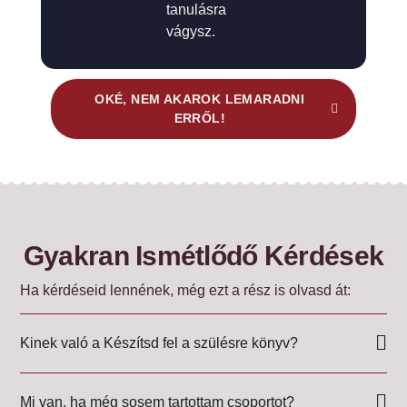
tanulásra
vágysz.
OKÉ, NEM AKAROK LEMARADNI
ERRŐL!
Gyakran Ismétlődő Kérdések
Ha kérdéseid lennének, még ezt a rész is olvasd át:
Kinek való a Készítsd fel a szülésre könyv?
Mi van, ha még sosem tartottam csoportot?