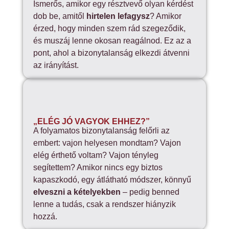
Ismerős, amikor egy résztvevő olyan kérdést
dob be, amitől
hirtelen lefagysz
? Amikor
érzed, hogy minden szem rád szegeződik,
és muszáj lenne okosan reagálnod. Ez az a
pont, ahol a bizonytalanság elkezdi átvenni
az irányítást.
„ELÉG JÓ VAGYOK EHHEZ?”
A folyamatos bizonytalanság felőrli az
embert: vajon helyesen mondtam? Vajon
elég érthető voltam? Vajon tényleg
segítettem? Amikor nincs egy biztos
kapaszkodó, egy átlátható módszer, könnyű
elveszni a kételyekben
– pedig benned
lenne a tudás, csak a rendszer hiányzik
hozzá.