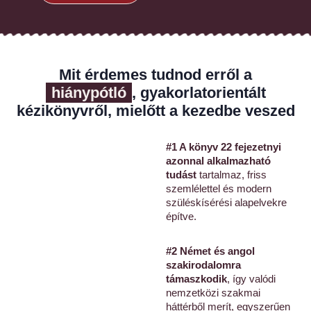
Mit érdemes tudnod erről a
hiánypótló
, gyakorlatorientált
kézikönyvről, mielőtt a kezedbe veszed
#1 A könyv 22 fejezetnyi
azonnal alkalmazható
tudást
tartalmaz, friss
szemlélettel és modern
szüléskísérési alapelvekre
építve.
#2 Német és angol
szakirodalomra
támaszkodik
, így valódi
nemzetközi szakmai
háttérből merít, egyszerűen