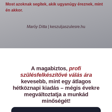
Most azoknak segítek, akik ugyanúgy éreznek, mint
én akkor.
Maróy Ditta
| keszuljaszulesre.hu
A magabiztos,
profi
szülésfelkészítővé válás ára
kevesebb, mint egy átlagos
hétköznapi kiadás – mégis évekre
megváltoztatja a munkád
minőségét!