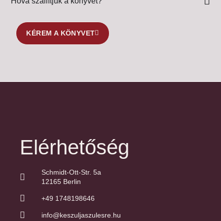
Hová szállítjuk a könyvet?
KÉREM A KÖNYVET
Elérhetőség
Schmidt-Ott-Str. 5a
12165 Berlin
+49 1748198646
info@keszuljaszulesre.hu