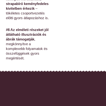
strapabíró keményfedeles
kivitelben érkezik
–
tökéletes csoportvezetés
előtti gyors átlapozáshoz is.
#6 Az elméleti részeket jól
átlátható illusztrációk és
ábrák támogatják
,
megkönnyítve a
komplexebb folyamatok és
összefüggések gyors
megértését.