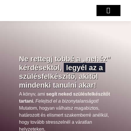
Salzburg projekt
Ne rettegj többé a „nehéz”
kérdésektől,
legyél az a
szülésfelkészítő, akitől
mindenki tanulni akar!
A könyv, ami
segít neked szülésfelkészítőt
tartani.
Felejtsd el a bizonytalanságot!
Mutatom, hogyan válhatsz magabiztos,
határozott és elismert szakemberré anélkül,
hogy tovább stresszelnél a váratlan
helyzeteken.