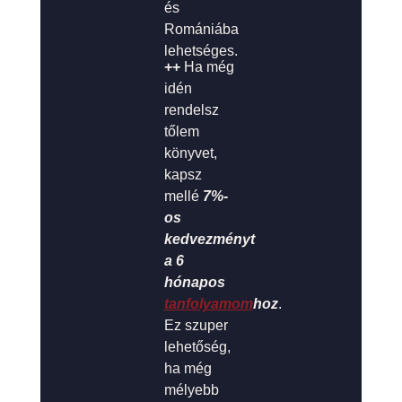
és
Romániába
lehetséges.
++
Ha még
idén
rendelsz
tőlem
könyvet,
kapsz
mellé
7%-
os
kedvezményt
a 6
hónapos
tanfolyamom
hoz
.
Ez szuper
lehetőség,
ha még
mélyebb