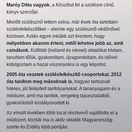
Maróy Ditta vagyok,
a
Készítsd fel a szülésre
című
könyv szerzője.
Mielőtt szülésznő lettem volna, már évek óta tartottam
szülésfelkészítőket – eleinte egy szülésznő-védőnővel
közösen. Aztán egyre inkább azt éreztem, hogy
mélyebben akarom érteni, mitől lehetne jobb az, amit
csinálunk.
Külföldi (holland és német) oktatókat hívtam,
tanultam tőlük, gyakoroltam, újragondoltam, és idővel
kidolgoztam a hazai viszonyokra is egy képzést.
2005 óta vezetek szülésfelkészítő csoportokat, 2012
óta tanítom meg másoknak is
, hogyan tartsanak
hiteles, jól felépített tanfolyamokat. A tananyagaim és a
módszer, amit ma tanítok, rengeteg tapasztalatból,
gyakorlásból kristályosodott ki.
Az elmúlt években több tucat résztvevő sajátította el a
módszert, köztük ma is aktív oktatók Magyarország-
szerte és Erdély több pontján.