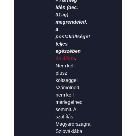
+
Ha még
idén (dec.
31-ig)
megrendeled,
a
postaköltséget
teljes
egészében
én állom
.
Nem kell
plusz
költséggel
számolnod,
nem kell
mérlegelned
semmit. A
szállítás
Magyarországra,
Szlovákiába