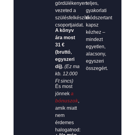
gördülékenyen
teljes,
vezeted a
gyakorlati
szülésfelkészítő
módszertant
csoportjaidat.
kapsz
A könyv
kézhez –
ára most
mindezt
31 €
egyetlen,
(bruttó,
alacsony,
egyszeri
egyszeri
díj).
(Ez ma
összegért.
kb. 12.000
Ft sincs)
És most
jönnek
a
bónuszok
,
amik miatt
nem
érdemes
halogatnod: