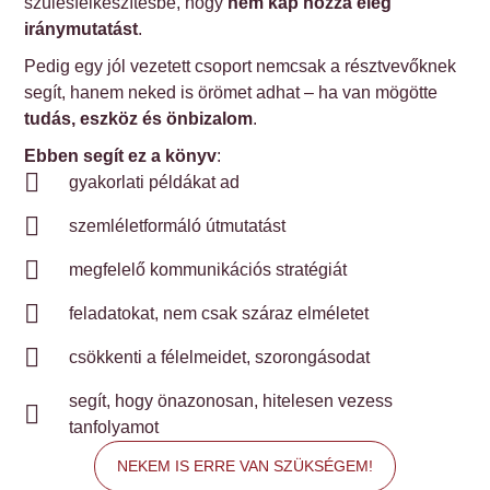
szülésfelkészítésbe, hogy
nem kap hozzá elég
iránymutatást
.
Pedig egy jól vezetett csoport nemcsak a résztvevőknek
segít, hanem neked is örömet adhat – ha van mögötte
tudás, eszköz és önbizalom
.
Ebben segít ez a könyv
:
gyakorlati példákat ad
szemléletformáló útmutatást
megfelelő kommunikációs stratégiát
feladatokat, nem csak száraz elméletet
csökkenti a félelmeidet, szorongásodat
segít, hogy önazonosan, hitelesen vezess
tanfolyamot
NEKEM IS ERRE VAN SZÜKSÉGEM!