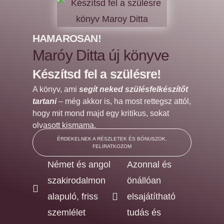
HAMAROSAN!
Maróy Ditta új könyve
Készítsd fel a szülésre!
A könyv, ami
segít neked szülésfelkészítőt
tartani
– még akkor is, ha most rettegsz attól,
hogy mit mond majd egy kritikus, sokat
olvasott kismama.
ÉRDEKELNEK A RÉSZLETEK ÉS BÓNUSZOK,
FELIRATKOZOM
Német és angol
Azonnal és
szakirodalmon
önállóan
alapuló, friss
elsajátítható
szemlélet
tudás és