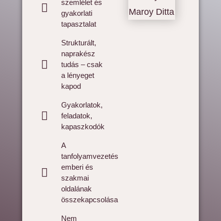
szemlélet és
gyakorlati
tapasztalat
Strukturált,
naprakész
tudás – csak
a lényeget
kapod
Gyakorlatok,
feladatok,
kapaszkodók
A
tanfolyamvezetés
emberi és
szakmai
oldalának
összekapcsolása
Nem