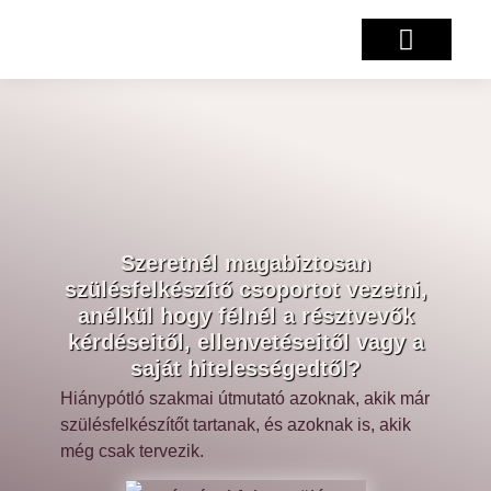
Salzburg projekt
Szeretnél magabiztosan
szülésfelkészítő csoportot vezetni,
anélkül hogy félnél a résztvevők
kérdéseitől, ellenvetéseitől vagy a
saját hitelességedtől?
Hiánypótló szakmai útmutató azoknak, akik már
szülésfelkészítőt tartanak, és azoknak is, akik
még csak tervezik.