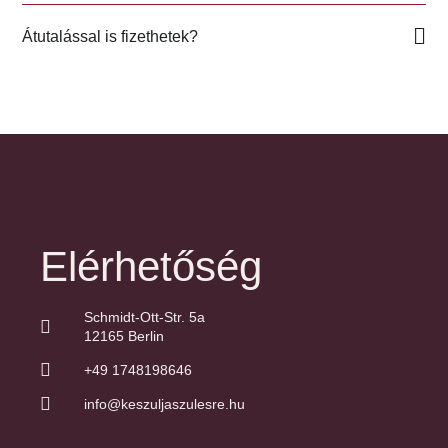
Átutalással is fizethetek?
Elérhetőség
Schmidt-Ott-Str. 5a
12165 Berlin
+49 1748198646
info@keszuljaszulesre.hu