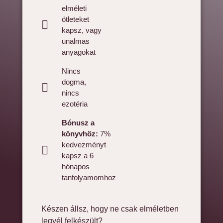
elméleti
ötleteket
kapsz, vagy
unalmas
anyagokat
Nincs
dogma,
nincs
ezotéria
Bónusz a
könyvhöz:
7%
kedvezményt
kapsz a 6
hónapos
tanfolyamomhoz
Készen állsz, hogy ne csak elméletben
legyél felkészült?