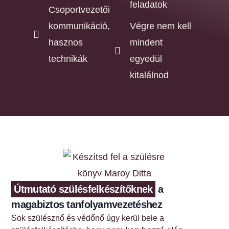
feladatok
Csoportvezetői
kommunikáció,
Végre nem kell
hasznos
mindent
technikák
egyedül
kitalálnod
Útmutató szülésfelkészítőknek
a
magabiztos tanfolyamvezetéshez
Sok szülésznő és védőnő úgy kerül bele a