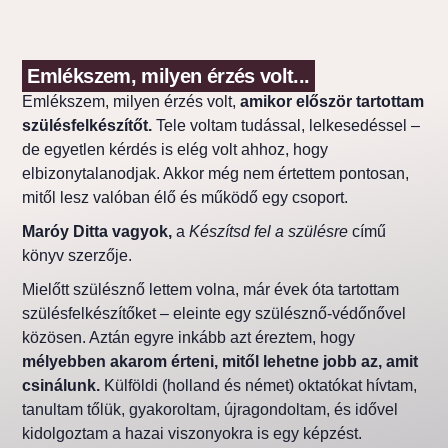
Emlékszem, milyen érzés volt...
Emlékszem, milyen érzés volt,
amikor először tartottam
szülésfelkészítőt.
Tele voltam tudással, lelkesedéssel –
de egyetlen kérdés is elég volt ahhoz, hogy
elbizonytalanodjak. Akkor még nem értettem pontosan,
mitől lesz valóban élő és működő egy csoport.
Maróy Ditta vagyok,
a
Készítsd fel a szülésre
című
könyv szerzője.
Mielőtt szülésznő lettem volna, már évek óta tartottam
szülésfelkészítőket – eleinte egy szülésznő-védőnővel
közösen. Aztán egyre inkább azt éreztem, hogy
mélyebben akarom érteni, mitől lehetne jobb az, amit
csinálunk.
Külföldi (holland és német) oktatókat hívtam,
tanultam tőlük, gyakoroltam, újragondoltam, és idővel
kidolgoztam a hazai viszonyokra is egy képzést.