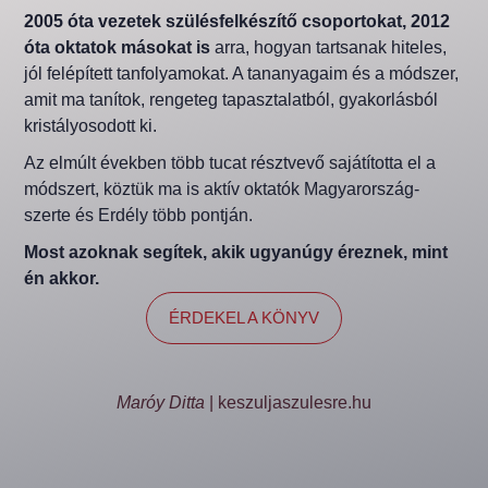
2005 óta vezetek szülésfelkészítő csoportokat, 2012
óta oktatok másokat is
arra, hogyan tartsanak hiteles,
jól felépített tanfolyamokat. A tananyagaim és a módszer,
amit ma tanítok, rengeteg tapasztalatból, gyakorlásból
kristályosodott ki.
Az elmúlt években több tucat résztvevő sajátította el a
módszert, köztük ma is aktív oktatók Magyarország-
szerte és Erdély több pontján.
Most azoknak segítek, akik ugyanúgy éreznek, mint
én akkor.
ÉRDEKEL A KÖNYV
Maróy Ditta
| keszuljaszulesre.hu