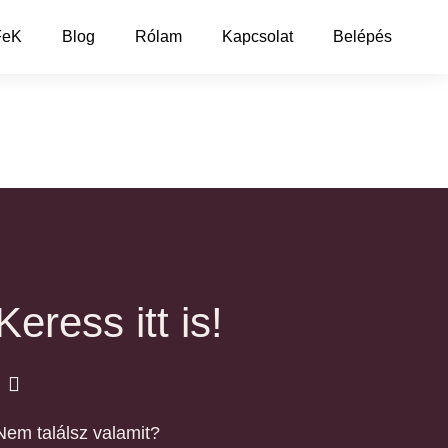
FeK
Blog
Rólam
Kapcsolat
Belépés
Keress itt is!
Nem találsz valamit?