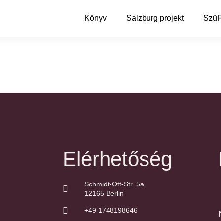
Könyv
Salzburg projekt
Szü
Elérhetőség
Schmidt-Ott-Str. 5a
12165 Berlin
+49 1748198646