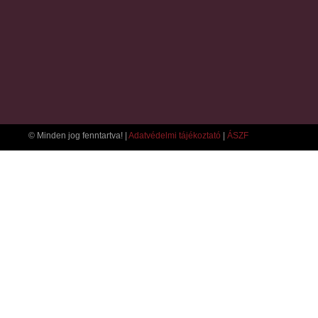
© Minden jog fenntartva! |
Adatvédelmi tájékoztató
|
ÁSZF