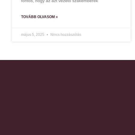
fontos, hogy az azt vezető szakemberek
TOVÁBB OLVASOM »
május 5, 2025
Nincs hozzászólás