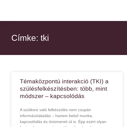
Címke: tki
Témaközpontú interakció (TKI) a
szülésfelkészítésben: több, mint
módszer – kapcsolódás
A szülésre való felkészülés nem csupán
információátadás – hanem belső munka,
kapcsolódás és önismereti út is. Épp ezért olyan