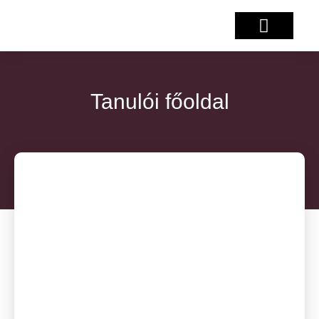
Salzburg projekt
Tanulói főoldal