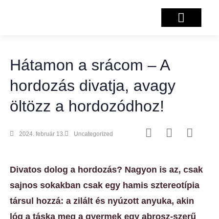
Salzburg projekt
Hátamon a srácom – A
hordozás divatja, avagy
öltözz a hordozódhoz!
2024. február 13.
Uncategorized
Divatos dolog a hordozás? Nagyon is az, csak
sajnos sokakban csak egy hamis sztereotípia
társul hozzá: a zilált és nyúzott anyuka, akin
lóg a táska meg a gyermek egy abrosz-szerű