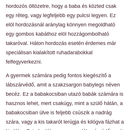
hordozós öltözetre, hogy a baba és közted csak
egy réteg, vagy legfeljebb egy pulcsi legyen. Ez
elöl hordozásnál aránylag könnyen megoldható
egy gombos kabáthoz elöl hozzágombolható
takaróval. Háton hordozás esetén érdemes már
speciálisan kialakított ruhadarabokkal
felfegyverkezni.
A gyermek számára pedig fontos kiegészítő a
lábszárvédő, amit a szakzsargon babylegs néven
becéz. Ez a babakocsiban utazó babák számára is
hasznos lehet, mert csakúgy, mint a szülő hátán, a
babakocsiban ülve is feljebb csúszik a nadrág
szára, vagy a kis takarót lerúgja és kilógva fázhat a