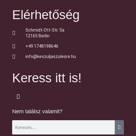
Elérhetőség
Schmidt-Ott-Str. 5a
12165 Berlin
+49 1748198646
info@keszuljaszulesre.hu
Keress itt is!
Nem találsz valamit?