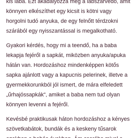
kis lába. Ezt akadályozza meg a lábszárvédő, amit
könnyen elkészíthet egy kicsit is kötni vagy
horgolni tudó anyuka, de egy felnőtt térdzokni
szárából egy nyisszantással is megalkotható.
Gyakori kérdés, hogy mi a teendő, ha a baba
lekapja fejéről a sapkát, miközben anyuka/apuka
hátán van. Hordozáshoz mindenképpen kötős
sapka ajánlott vagy a kapucnis pelerinek, illetve a
gyermekkorunkból jól ismert, de mára elfeledett
„űrhajóssapkák”, amiket a baba nem tud olyan
könnyen levenni a fejéről.
Kevésbé praktikusak háton hordozáshoz a kényes
szövetkabátok, bundák és a keskeny tűsarok