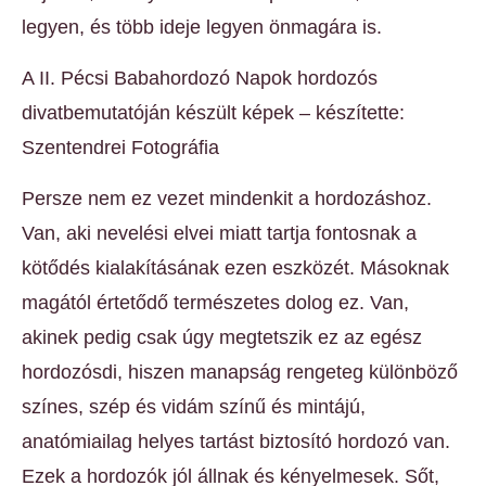
legyen, és több ideje legyen önmagára is.
A II. Pécsi Babahordozó Napok hordozós
divatbemutatóján készült képek – készítette:
Szentendrei Fotográfia
Persze nem ez vezet mindenkit a hordozáshoz.
Van, aki nevelési elvei miatt tartja fontosnak a
kötődés kialakításának ezen eszközét. Másoknak
magától értetődő természetes dolog ez. Van,
akinek pedig csak úgy megtetszik ez az egész
hordozósdi, hiszen manapság rengeteg különböző
színes, szép és vidám színű és mintájú,
anatómiailag helyes tartást biztosító hordozó van.
Ezek a hordozók jól állnak és kényelmesek. Sőt,