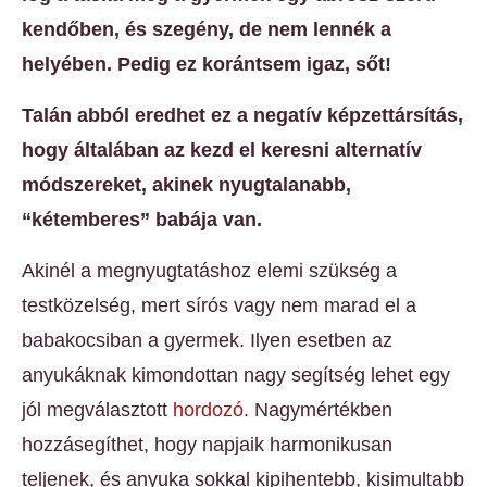
kendőben, és szegény, de nem lennék a
helyében. Pedig ez korántsem igaz, sőt!
Talán abból eredhet ez a negatív képzettársítás,
hogy általában az kezd el keresni alternatív
módszereket, akinek nyugtalanabb,
“kétemberes” babája van.
Akinél a megnyugtatáshoz elemi szükség a
testközelség, mert sírós vagy nem marad el a
babakocsiban a gyermek. Ilyen esetben az
anyukáknak kimondottan nagy segítség lehet egy
jól megválasztott
hordozó
. Nagymértékben
hozzásegíthet, hogy napjaik harmonikusan
teljenek, és anyuka sokkal kipihentebb, kisimultabb