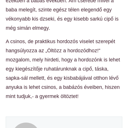
ezekben a babás években. Ám cserébe mivel a
baba melegít, szinte egész télen elegendő egy
vékonyabb kis dzseki, és egy kisebb sarkú cipő is
még simán elmegy.
A csinos, de praktikus hordozós viselet szerepét
hangsúlyozza az „Öltözz a hordozódhoz!”
mozgalom, mely hirdeti, hogy a hordozónk is lehet
egy kiegészítője ruhatárunknak a cipő, táska,
sapka-sál mellett, és egy kisbabájával otthon lévő
anyuka is lehet csinos, a babázós éveiben, hiszen
mint tudjuk,- a gyermek öltöztet!